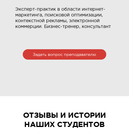
Эксперт-практик в области интернет-
Э
маркетинга, поисковой оптимизации,
о
контекстной рекламы, электронной
т
коммерции. Бизнес-тренер, консультант
а
о
Задать вопрос преподавателю
ОТЗЫВЫ И ИСТОРИИ
НАШИХ СТУДЕНТОВ