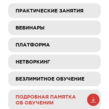
ПРАКТИЧЕСКИЕ ЗАНЯТИЯ
онлайн, либо очно на любых коротких
ВЕБИНАРЫ
курсах бизнес-школы
задаете вопросы и получаете обратную
ПЛАТФОРМА
связь от экспертов курса
изучаете аудио, видео и текстовые
НЕТВОРКИНГ
материалы в комфортном для вас темпе,
сдаете тесты
общаетесь с участниками курса
БЕЗЛИМИТНОЕ ОБУЧЕНИЕ
в форумах и бизнес-клубе
посещайте все краткосрочные курсы
повышения квалификации
ПОДРОБНАЯ ПАМЯТКА
из расписания Moscow Business School,
ОБ ОБУЧЕНИИ
сколько угодно раз!