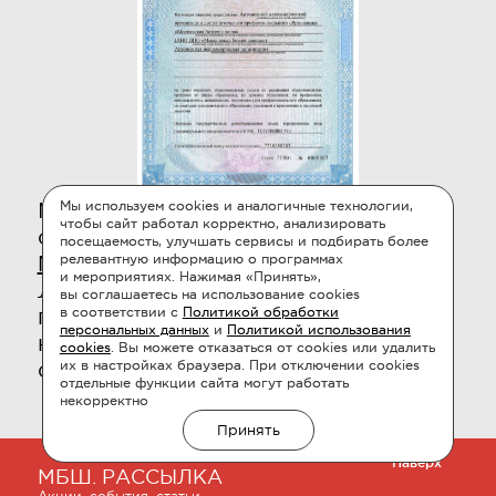
Мы обучаем по официальной
Мы используем cookies и аналогичные технологии,
чтобы сайт работал корректно, анализировать
образовательной
Лицензии
посещаемость, улучшать сервисы и подбирать более
№ 038233
от 20 февраля 2017 года.
релевантную информацию о программах
и мероприятиях. Нажимая «Принять»,
Лицензия выдана бессрочно, что
вы соглашаетесь на использование cookies
подтверждает
соответствие всех
в соответствии с
Политикой обработки
персональных данных
и
Политикой использования
наших программ государственным
cookies
. Вы можете отказаться от cookies или удалить
стандартам и требованиям.
их в настройках браузера. При отключении cookies
отдельные функции сайта могут работать
некорректно
Принять
Наверх
МБШ. РАССЫЛКА
Акции, события, статьи